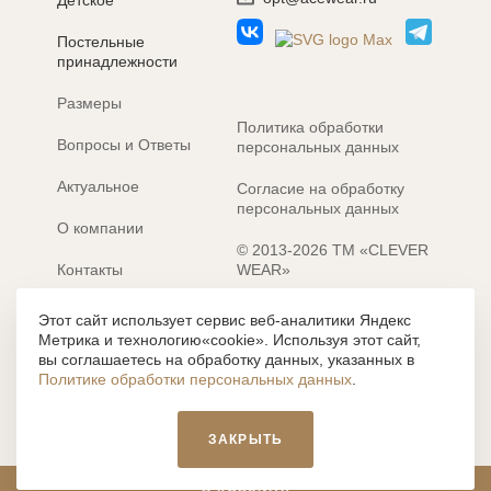
Детское
Постельные
принадлежности
Размеры
Политика обработки
Вопросы и Ответы
персональных данных
Актуальное
Согласие на обработку
персональных данных
О компании
© 2013-2026 ТМ «CLEVER
Контакты
WEAR»
Электронные каталоги
Разработка сайта: MACHAON
Этот сайт использует сервис веб-аналитики Яндекс
Метрика и технологию«cookie». Используя этот сайт,
Все содержание, представленное или отраженное на сайте
вы соглашаетесь на обработку данных, указанных в
https://clever-style.ru, включая, но не ограничиваясь, текстом,
Политике обработки персональных данных
.
графикой, фотографиями, иллюстрациями и т.д., являются
объектами авторского права, использование которых, без
письменного разрешения администрации и без активной
ЗАКРЫТЬ
гиперссылки, запрещается. Нарушение указанных условий
влечет наложение ответственности с действующим