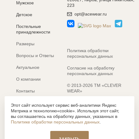
Мужское
223
opt@acewear.ru
Детское
Постельные
принадлежности
Размеры
Политика обработки
Вопросы и Ответы
персональных данных
Актуальное
Согласие на обработку
персональных данных
О компании
© 2013-2026 ТМ «CLEVER
Контакты
WEAR»
Электронные каталоги
Разработка сайта: MACHAON
Этот сайт использует сервис веб-аналитики Яндекс
Метрика и технологию«cookie». Используя этот сайт,
Все содержание, представленное или отраженное на сайте
вы соглашаетесь на обработку данных, указанных в
https://clever-style.ru, включая, но не ограничиваясь, текстом,
Политике обработки персональных данных
.
графикой, фотографиями, иллюстрациями и т.д., являются
объектами авторского права, использование которых, без
письменного разрешения администрации и без активной
ЗАКРЫТЬ