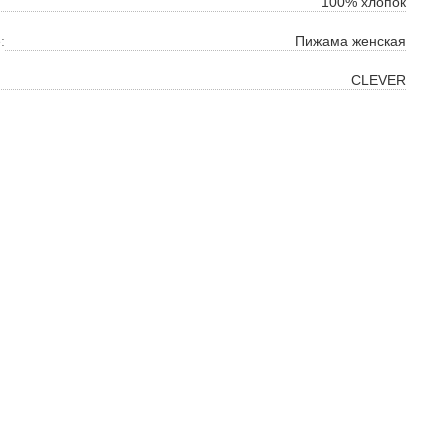
100% хлопок
:
Пижама женская
CLEVER
ок
ь
ть
на