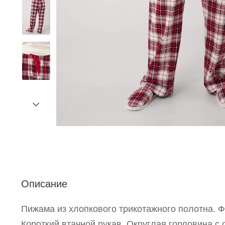
С
Описание
Р
п
Пижама из хлопкового трикотажного полотна. Ф
Короткий втачной рукав. Округлая горловина с 