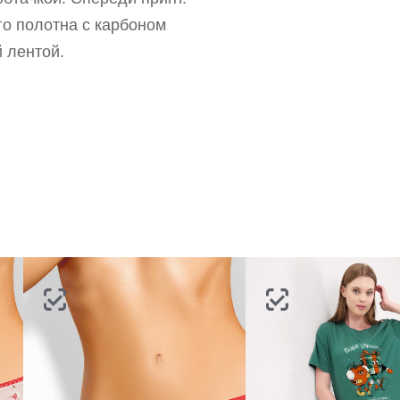
го полотна с карбоном
ВОССТАНОВИТЬ ПАРОЛЬ
ОТПРАВИТЬ КОД
 лентой.
СОЗДАТЬ
Письмо не пришло? Напишите нам на
opt@acewear.ru
ВОЙТИ В АККАУНТ
ЗАБЫЛИ ПАРОЛЬ?