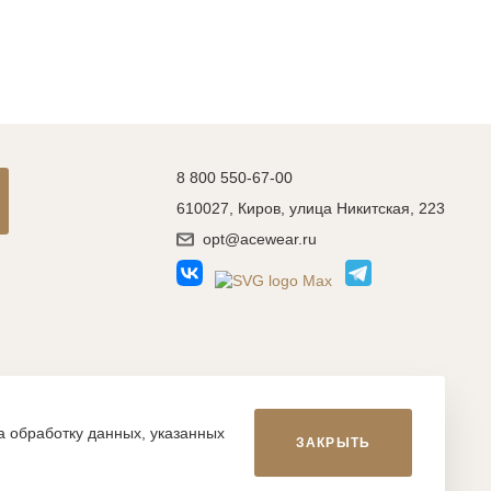
8 800 550-67-00
610027, Киров, улица Никитская, 223
opt@acewear.ru
Разработка сайта: MACHAON
на обработку данных, указанных
ЗАКРЫТЬ
икой, фотографиями, иллюстрациями и т.д., являются