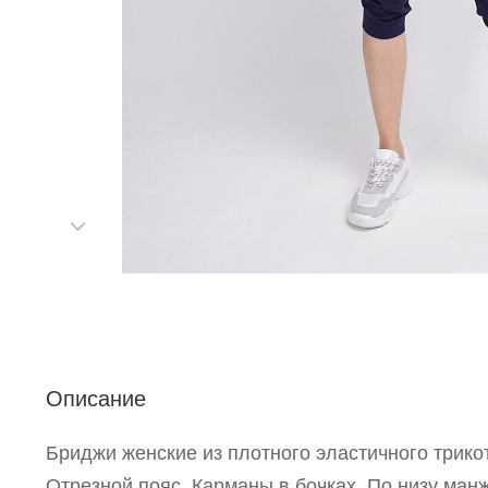
Р
п
Описание
Бриджи женские из плотного эластичного трико
Отрезной пояс. Карманы в бочках. По низу ман