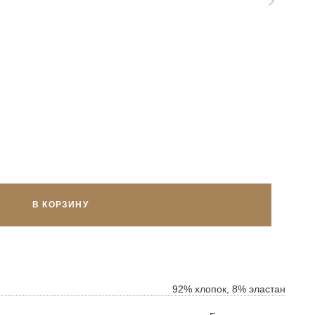
В КОРЗИНУ
ок
ь
92% хлопок, 8% эластан