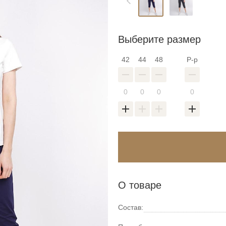
Выберите размер
42
44
48
Р-р
Войти в аккаунт
Введите код
О товаре
оздать новый спис
Восстановить парол
Введите свою электронную почту и пароль
Состав: