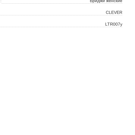
ть
:
Бриджи женские
на
CLEVER
LTR007у