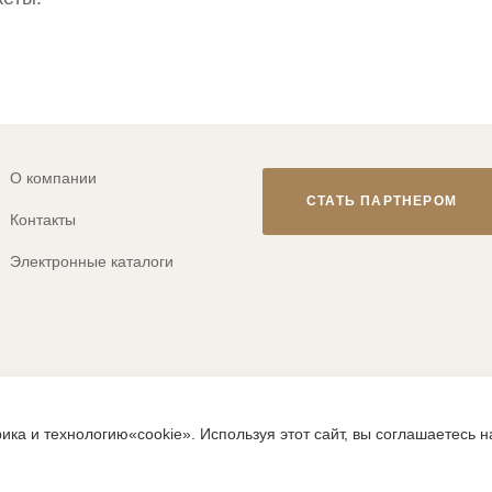
О компании
СТАТЬ ПАРТНЕРОМ
Контакты
Электронные каталоги
© 2013-2026 ТМ «CLEVER WEAR»
ика и технологию«cookie». Используя этот сайт, вы соглашаетесь 
ps://clever-style.ru, включая, но не ограничиваясь, текстом, граф