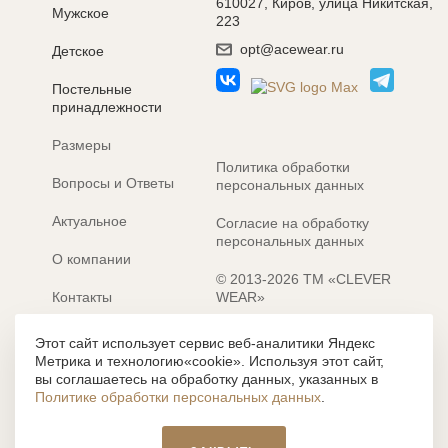
610027, Киров, улица Никитская,
Мужское
223
opt@acewear.ru
Детское
Постельные
принадлежности
Размеры
Политика обработки
Вопросы и Ответы
персональных данных
Актуальное
Согласие на обработку
персональных данных
О компании
© 2013-2026 ТМ «CLEVER
Контакты
WEAR»
Электронные каталоги
Разработка сайта: MACHAON
Этот сайт использует сервис веб-аналитики Яндекс
Метрика и технологию«cookie». Используя этот сайт,
Все содержание, представленное или отраженное на сайте
вы соглашаетесь на обработку данных, указанных в
https://clever-style.ru, включая, но не ограничиваясь, текстом,
Политике обработки персональных данных
.
графикой, фотографиями, иллюстрациями и т.д., являются
объектами авторского права, использование которых, без
письменного разрешения администрации и без активной