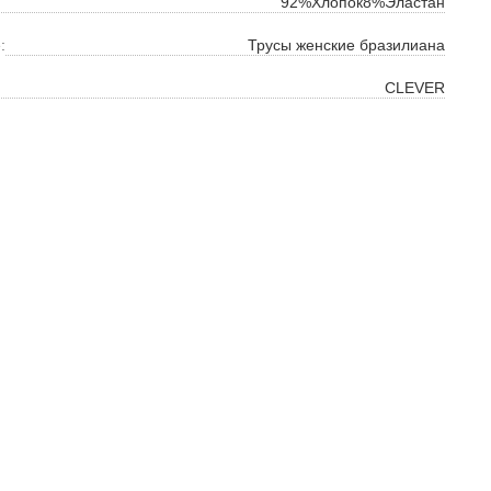
92%Хлопок8%Эластан
:
Трусы женские бразилиана
CLEVER
ок
ь
ть
на