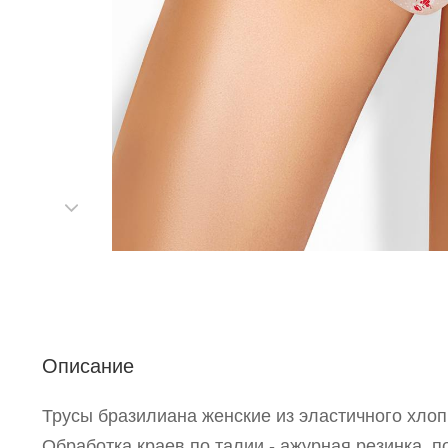
С
Описание
Р
п
Трусы бразилиана женские из эластичного хлоп
Обработка краев по талии - ажурная резинка, по