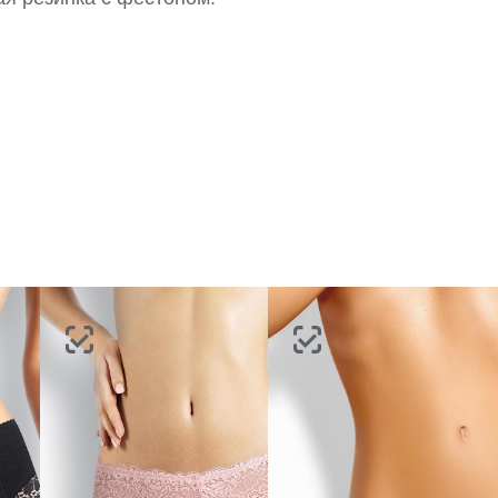
портале
партнерство.
Стать партнером
ВОССТАНОВИТЬ ПАРОЛЬ
ОТПРАВИТЬ КОД
СОЗДАТЬ
Письмо не пришло? Напишите нам на
opt@acewear.ru
ВОЙТИ В АККАУНТ
ЗАБЫЛИ ПАРОЛЬ?