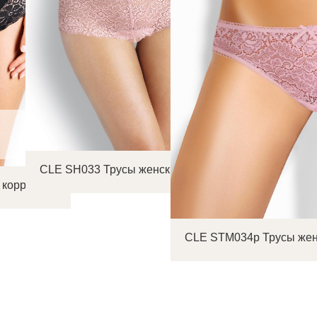
CLE SH033 Трусы женские шорты
 коррекция
CLE STM034р Трусы жен