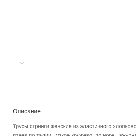
С
Описание
Р
Трусы стринги женские из эластичного хлопков
п
краев по талии - узкое кружево, по ноге - ажур