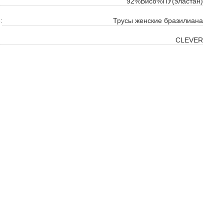
92%Вис8%ПУ(эластан)
:
Трусы женские бразилиана
CLEVER
ок
ь
ть
на