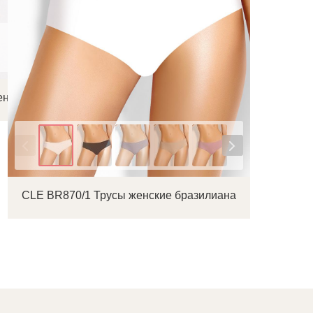
енское
Цвет
CLE BR870/1 Трусы женские бразилиана