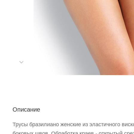
С
Описание
Р
п
Трусы бразилиано женские из эластичного виск
боковых швов. Обработка краев - открытый срез