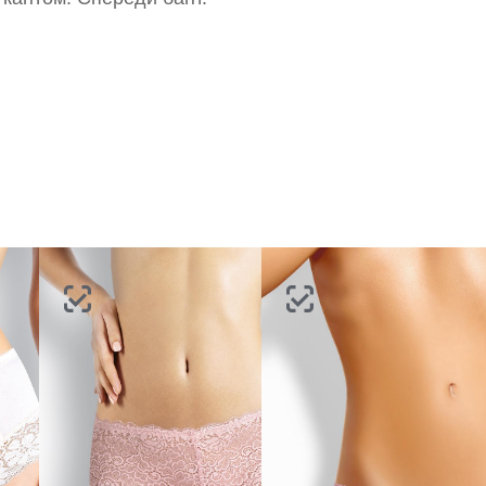
портале
партнерство.
Стать партнером
ВОССТАНОВИТЬ ПАРОЛЬ
ОТПРАВИТЬ КОД
СОЗДАТЬ
Письмо не пришло? Напишите нам на
opt@acewear.ru
ВОЙТИ В АККАУНТ
ЗАБЫЛИ ПАРОЛЬ?