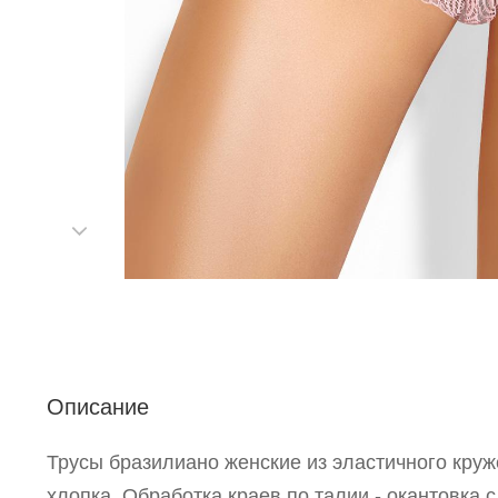
С
Описание
Р
Трусы бразилиано женские из эластичного круж
п
хлопка. Обработка краев по талии - окантовка с