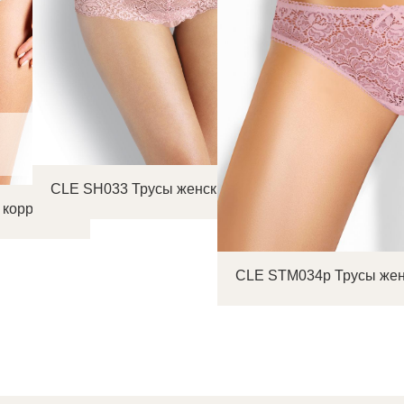
CLE SH033 Трусы женские шорты
 коррекция
CLE STM034р Трусы жен