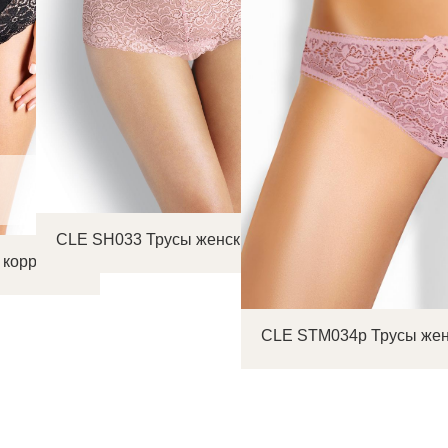
CLE SH033 Трусы женские шорты
 коррекция
CLE STM034р Трусы жен