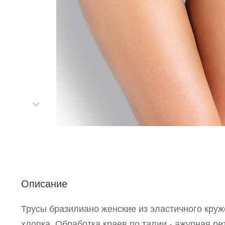
С
Описание
Р
Трусы бразилиано женские из эластичного круж
п
хлопка. Обработка краев по талии - ажурная ре