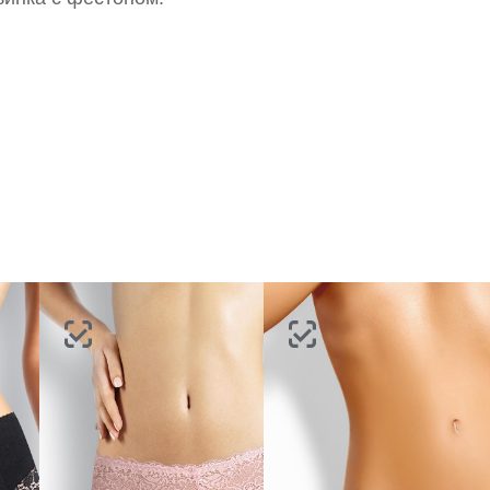
портале
партнерство.
Стать партнером
ВОССТАНОВИТЬ ПАРОЛЬ
ОТПРАВИТЬ КОД
СОЗДАТЬ
Письмо не пришло? Напишите нам на
opt@acewear.ru
ВОЙТИ В АККАУНТ
ЗАБЫЛИ ПАРОЛЬ?