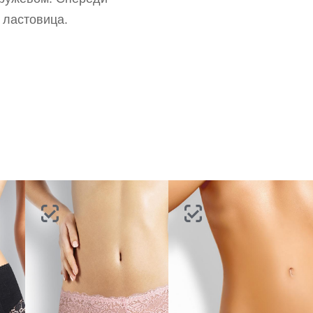
портале
партнерство.
Стать партнером
 ластовица.
ВОССТАНОВИТЬ ПАРОЛЬ
ОТПРАВИТЬ КОД
СОЗДАТЬ
Письмо не пришло? Напишите нам на
opt@acewear.ru
ВОЙТИ В АККАУНТ
ЗАБЫЛИ ПАРОЛЬ?