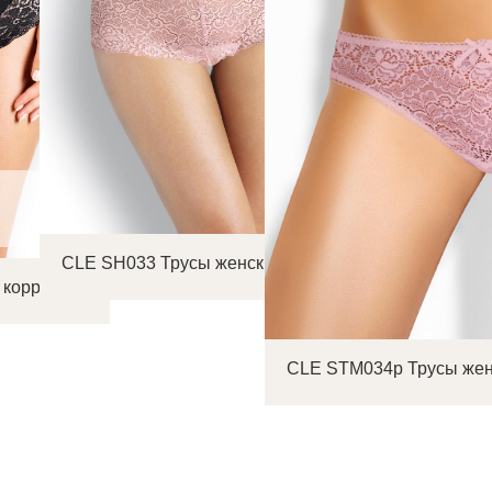
CLE SH033 Трусы женские шорты
 коррекция
CLE STM034р Трусы жен