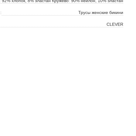
: 92% хлопок, 8% эластан Кружево: 90% нейлон, 10% эластан
:
Трусы женские бикини
CLEVER
ок
ь
ть
на