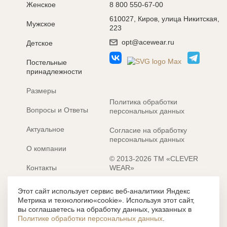
Женское
8 800 550-67-00
610027, Киров, улица Никитская,
Мужское
223
opt@acewear.ru
Детское
Постельные
принадлежности
Размеры
Политика обработки
Вопросы и Ответы
персональных данных
Актуальное
Согласие на обработку
персональных данных
О компании
© 2013-2026 ТМ «CLEVER
Контакты
WEAR»
Электронные каталоги
Разработка сайта: MACHAON
Этот сайт использует сервис веб-аналитики Яндекс
Метрика и технологию«cookie». Используя этот сайт,
Все содержание, представленное или отраженное на сайте
вы соглашаетесь на обработку данных, указанных в
https://clever-style.ru, включая, но не ограничиваясь, текстом,
Политике обработки персональных данных
.
графикой, фотографиями, иллюстрациями и т.д., являются