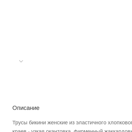
С
Описание
Р
Трусы бикини женские из эластичного хлопково
п
краев - узкая окантовка. Фирменный жаккардов