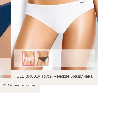
Цвет
CLE BR001у Трусы женские бразилиана
ские стринги-мини