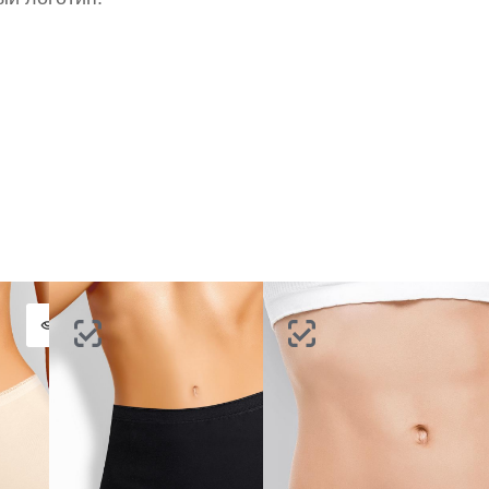
портале
партнерство.
Стать партнером
ВОССТАНОВИТЬ ПАРОЛЬ
ОТПРАВИТЬ КОД
СОЗДАТЬ
Письмо не пришло? Напишите нам на
opt@acewear.ru
ВОЙТИ В АККАУНТ
ЗАБЫЛИ ПАРОЛЬ?