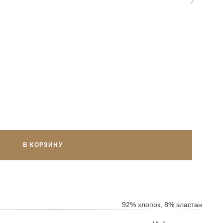
В КОРЗИНУ
ок
ь
92% хлопок, 8% эластан