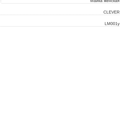
:
Майка женская
ть
CLEVER
на
LM001у