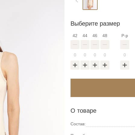
Выберите размер
42
44
46
48
Р-р
Войти в аккаунт
О товаре
Введите код
оздать новый спис
Восстановить парол
Введите свою электронную почту и пароль
Состав: