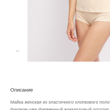
Р
п
Описание
Майка женская из эластичного хлопкового поло
боковом шве фирменный жаккардовый логотип.