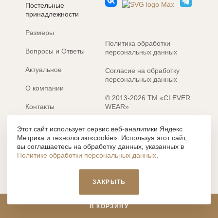
Постельные
принадлежности
Размеры
Политика обработки
Вопросы и Ответы
персональных данных
Актуальное
Согласие на обработку
персональных данных
О компании
© 2013-2026 ТМ «CLEVER
Контакты
WEAR»
Электронные каталоги
Разработка сайта: MACHAON
Этот сайт использует сервис веб-аналитики Яндекс
Метрика и технологию«cookie». Используя этот сайт,
Все содержание, представленное или отраженное на сайте
вы соглашаетесь на обработку данных, указанных в
https://clever-style.ru, включая, но не ограничиваясь, текстом,
Политике обработки персональных данных
.
графикой, фотографиями, иллюстрациями и т.д., являются
объектами авторского права, использование которых, без
письменного разрешения администрации и без активной
ЗАКРЫТЬ
гиперссылки, запрещается. Нарушение указанных условий
влечет наложение ответственности с действующим
законодательством РФ.
В КОРЗИНУ