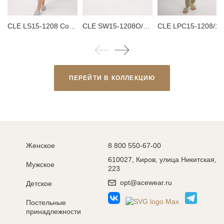
CLE LS15-1208 Сорочка ночная женская
CLE SW15-1208O/1 Тапки женские
CLE LPC15-1208/1 Пижам
ПЕРЕЙТИ В КОЛЛЕКЦИЮ
Женское
8 800 550-67-00
610027, Киров, улица Никитская,
Мужское
223
opt@acewear.ru
Детское
Постельные
принадлежности