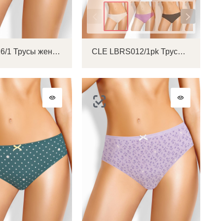
Цвет
CLE C1226/1 Трусы женские слипы
CLE LBRS012/1pk Трусы женские бразилиана