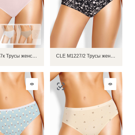
CLE C1127к Трусы женские слипы
CLE M1227/2 Трусы женские макси
ок
ь
ть