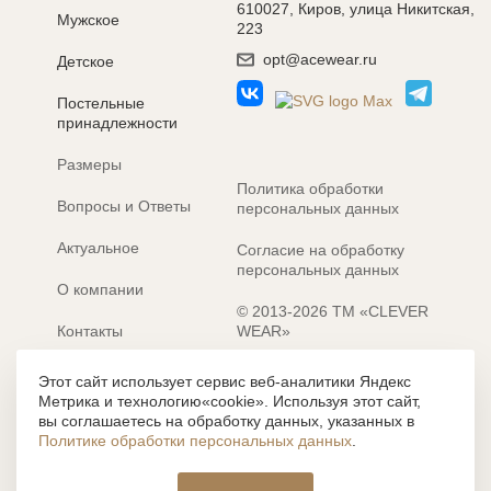
610027, Киров, улица Никитская,
Мужское
223
opt@acewear.ru
Детское
Постельные
принадлежности
Размеры
Политика обработки
Вопросы и Ответы
персональных данных
Актуальное
Согласие на обработку
персональных данных
О компании
© 2013-2026 ТМ «CLEVER
Контакты
WEAR»
Электронные каталоги
Разработка сайта: MACHAON
Этот сайт использует сервис веб-аналитики Яндекс
Метрика и технологию«cookie». Используя этот сайт,
Все содержание, представленное или отраженное на сайте
вы соглашаетесь на обработку данных, указанных в
https://clever-style.ru, включая, но не ограничиваясь, текстом,
Политике обработки персональных данных
.
графикой, фотографиями, иллюстрациями и т.д., являются
объектами авторского права, использование которых, без