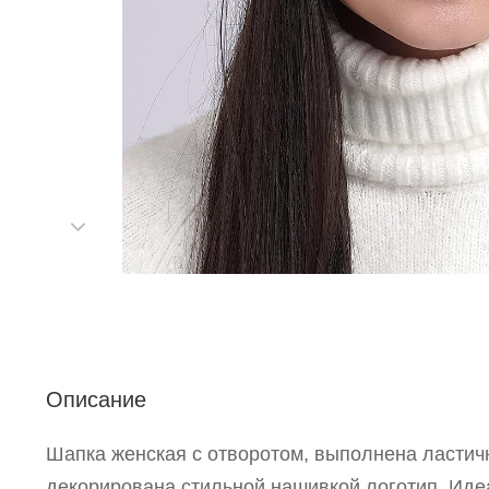
Р
п
Описание
Шапка женская с отворотом, выполнена ласти
декорирована стильной нашивкой логотип. Иде