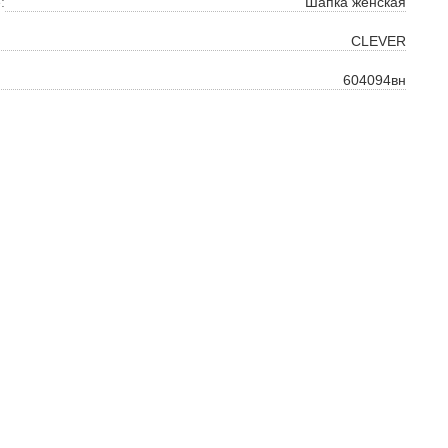
:
Шапка женская
ть
CLEVER
на
604094вн