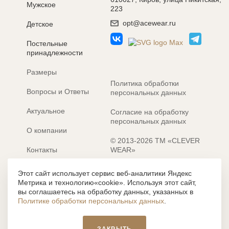
Мужское
223
opt@acewear.ru
Детское
Постельные
принадлежности
Размеры
Политика обработки
Вопросы и Ответы
персональных данных
Актуальное
Согласие на обработку
персональных данных
О компании
© 2013-2026 ТМ «CLEVER
Контакты
WEAR»
Электронные каталоги
Разработка сайта: MACHAON
Этот сайт использует сервис веб-аналитики Яндекс
Метрика и технологию«cookie». Используя этот сайт,
Все содержание, представленное или отраженное на сайте
вы соглашаетесь на обработку данных, указанных в
https://clever-style.ru, включая, но не ограничиваясь, текстом,
Политике обработки персональных данных
.
графикой, фотографиями, иллюстрациями и т.д., являются
объектами авторского права, использование которых, без
письменного разрешения администрации и без активной
ЗАКРЫТЬ