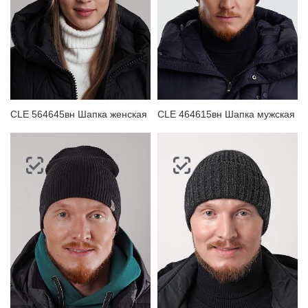
CLE 564645вн Шапка женская
CLE 464615вн Шапка мужская