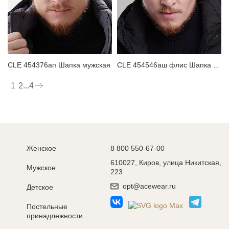
CLE 454376ап Шапка мужская
CLE 454546аш флис Шапка мужская
1
2
...
4
Женское
8 800 550-67-00
610027, Киров, улица Никитская,
Мужское
223
opt@acewear.ru
Детское
Постельные
принадлежности