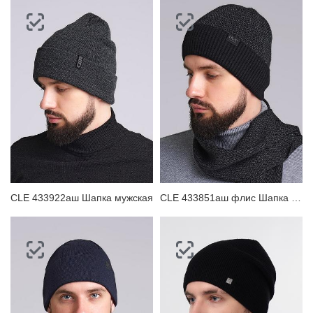
CLE 433922аш Шапка мужская
CLE 433851аш флис Шапка мужская