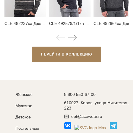
CLE 482237ха Джемпер мужской
CLE 492579/1/1ха Джемпер мужской
CLE 492664ха Джемп
ПЕРЕЙТИ В КОЛЛЕКЦИЮ
Женское
8 800 550-67-00
610027, Киров, улица Никитская,
Мужское
223
opt@acewear.ru
Детское
Постельные