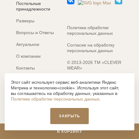
Постельные
принадлежности
Размеры
Политика обработки
Вопросы и Ответы
персональных данных
Актуальное
Согласие на обработку
персональных данных
О компании
© 2013-2026 ТМ «CLEVER
Контакты
WEAR»
Электронные каталоги
Разработка сайта: MACHAON
Этот сайт использует сервис веб-аналитики Яндекс
Метрика и технологию«cookie». Используя этот сайт,
Все содержание, представленное или отраженное на сайте
вы соглашаетесь на обработку данных, указанных в
https://clever-style.ru, включая, но не ограничиваясь, текстом,
Политике обработки персональных данных
.
графикой, фотографиями, иллюстрациями и т.д., являются
объектами авторского права, использование которых, без
письменного разрешения администрации и без активной
ЗАКРЫТЬ
гиперссылки, запрещается. Нарушение указанных условий
влечет наложение ответственности с действующим
законодательством РФ.
В КОРЗИНУ