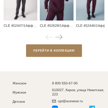
CLE 452447/14фф_п Брюки мужские
CLE 452628/14фф_п Худи мужское
CLE 452446/14фф_п Брюк
ПЕРЕЙТИ В КОЛЛЕКЦИЮ
Женское
8 800 550-67-00
610027, Киров, улица Никитская,
Мужское
223
opt@acewear.ru
Детское