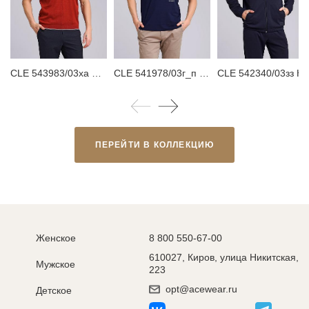
CLE 543983/03ха Футболка мужская
CLE 541978/03г_п Футболка мужская
CLE 542340/03зз Куртк
ПЕРЕЙТИ В КОЛЛЕКЦИЮ
Женское
8 800 550-67-00
610027, Киров, улица Никитская,
Мужское
223
opt@acewear.ru
Детское