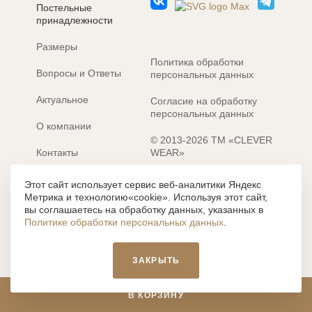
Постельные
принадлежности
Размеры
Политика обработки
Вопросы и Ответы
персональных данных
Актуальное
Согласие на обработку
персональных данных
О компании
© 2013-2026 ТМ «CLEVER
Контакты
WEAR»
Электронные каталоги
Разработка сайта: MACHAON
Этот сайт использует сервис веб-аналитики Яндекс
Метрика и технологию«cookie». Используя этот сайт,
Все содержание, представленное или отраженное на сайте
вы соглашаетесь на обработку данных, указанных в
https://clever-style.ru, включая, но не ограничиваясь, текстом,
Политике обработки персональных данных
.
графикой, фотографиями, иллюстрациями и т.д., являются
объектами авторского права, использование которых, без
письменного разрешения администрации и без активной
ЗАКРЫТЬ
гиперссылки, запрещается. Нарушение указанных условий
влечет наложение ответственности с действующим
законодательством РФ.
В КОРЗИНУ