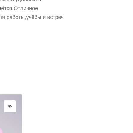
ВОССТАНОВИТЬ ПАРОЛЬ
нётся.Отличное
ОТПРАВИТЬ КОД
СОЗДАТЬ
я работы,учёбы и встреч
Письмо не пришло? Напишите нам на
opt@acewear.ru
ВОЙТИ В АККАУНТ
ЗАБЫЛИ ПАРОЛЬ?