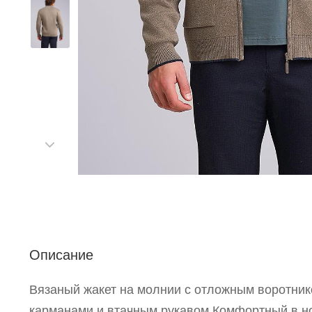
С
Описание
Р
п
Вязаный жакет на молнии с отложным воротни
карманами и втачным рукавом.Комфортный в но