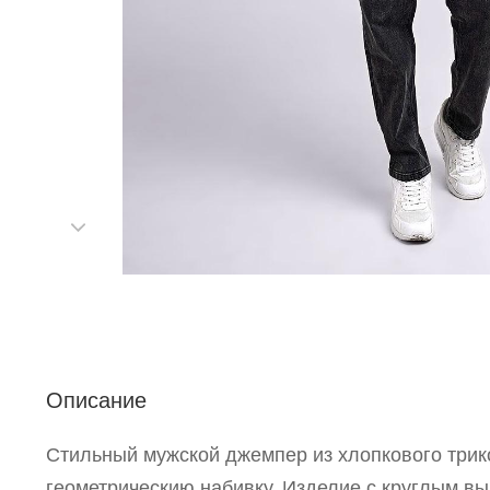
С
Описание
Р
Стильный мужской джемпер из хлопкового трик
п
геометрическию набивку. Изделие с круглым в