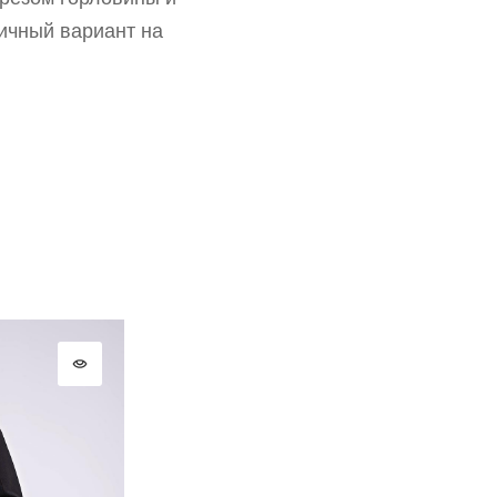
портале
партнерство.
Стать партнером
ичный вариант на
ВОССТАНОВИТЬ ПАРОЛЬ
ОТПРАВИТЬ КОД
СОЗДАТЬ
Письмо не пришло? Напишите нам на
opt@acewear.ru
ВОЙТИ В АККАУНТ
ЗАБЫЛИ ПАРОЛЬ?