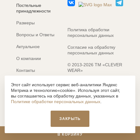
Постельные
принадлежности
Размеры
Политика обработки
Вопросы и Ответы
персональных данных
Актуальное
Согласие на обработку
персональных данных
О компании
© 2013-2026 ТМ «CLEVER
Контакты
WEAR»
Электронные каталоги
Разработка сайта: MACHAON
Этот сайт использует сервис веб-аналитики Яндекс
Метрика и технологию«cookie». Используя этот сайт,
Все содержание, представленное или отраженное на сайте
вы соглашаетесь на обработку данных, указанных в
https://clever-style.ru, включая, но не ограничиваясь, текстом,
Политике обработки персональных данных
.
графикой, фотографиями, иллюстрациями и т.д., являются
объектами авторского права, использование которых, без
письменного разрешения администрации и без активной
ЗАКРЫТЬ
гиперссылки, запрещается. Нарушение указанных условий
влечет наложение ответственности с действующим
законодательством РФ.
В КОРЗИНУ