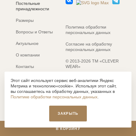
Постельные
принадлежности
Размеры
Политика обработки
Вопросы и Ответы
персональных данных
Актуальное
Согласие на обработку
персональных данных
О компании
© 2013-2026 ТМ «CLEVER
Контакты
WEAR»
Электронные каталоги
Разработка сайта: MACHAON
Этот сайт использует сервис веб-аналитики Яндекс
Метрика и технологию«cookie». Используя этот сайт,
Все содержание, представленное или отраженное на сайте
вы соглашаетесь на обработку данных, указанных в
https://clever-style.ru, включая, но не ограничиваясь, текстом,
Политике обработки персональных данных
.
графикой, фотографиями, иллюстрациями и т.д., являются
объектами авторского права, использование которых, без
письменного разрешения администрации и без активной
ЗАКРЫТЬ
гиперссылки, запрещается. Нарушение указанных условий
влечет наложение ответственности с действующим
законодательством РФ.
В КОРЗИНУ