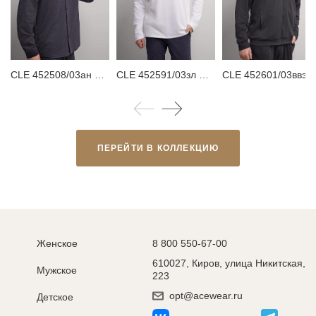
CLE 452508/03ан Куртка мужская
CLE 452591/03зл Поло мужское
CLE 452601/03ввэ Ку
ПЕРЕЙТИ В КОЛЛЕКЦИЮ
Женское
8 800 550-67-00
610027, Киров, улица Никитская,
Мужское
223
opt@acewear.ru
Детское