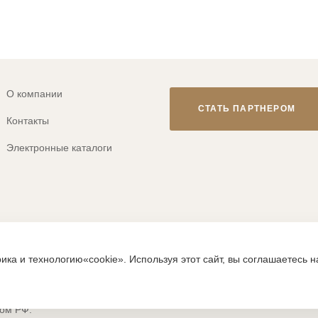
О компании
СТАТЬ ПАРТНЕРОМ
Контакты
Электронные каталоги
© 2013-2026 ТМ «CLEVER WEAR»
ика и технологию«cookie». Используя этот сайт, вы соглашаетесь 
ps://clever-style.ru, включая, но не ограничиваясь, текстом, граф
исьменного разрешения администрации и без активной гиперссылки
вом РФ.