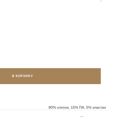
В КОРЗИНУ
ок
ь
80% хлопок, 15% ПА, 5% эластан
ть