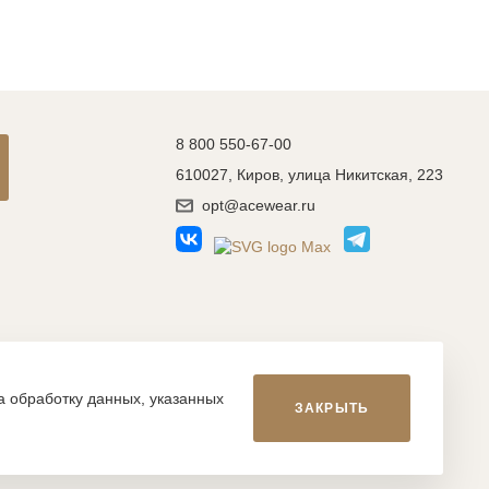
8 800 550-67-00
610027, Киров, улица Никитская, 223
opt@acewear.ru
Разработка сайта: MACHAON
на обработку данных, указанных
ЗАКРЫТЬ
икой, фотографиями, иллюстрациями и т.д., являются
, запрещается. Нарушение указанных условий влечет