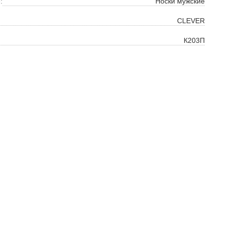
:
Носки мужские
на
CLEVER
К203П