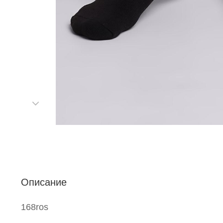
п
Описание
168ros