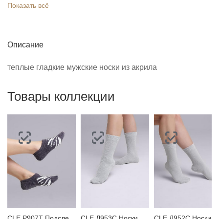
Показать всё
Описание
теплые гладкие мужские носки из акрила
Товары коллекции
CLE P907T Подследники
CLE Д953С Носки женские
CLE Д952С Носки жен