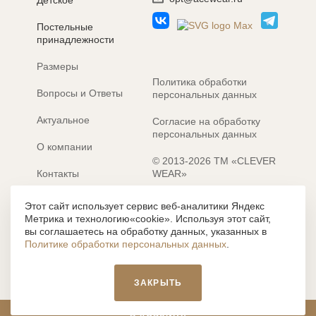
Детское
Постельные
принадлежности
Размеры
Политика обработки
Вопросы и Ответы
персональных данных
Актуальное
Согласие на обработку
персональных данных
О компании
© 2013-2026 ТМ «CLEVER
Контакты
WEAR»
Электронные каталоги
Разработка сайта: MACHAON
Этот сайт использует сервис веб-аналитики Яндекс
Метрика и технологию«cookie». Используя этот сайт,
Все содержание, представленное или отраженное на сайте
вы соглашаетесь на обработку данных, указанных в
https://clever-style.ru, включая, но не ограничиваясь, текстом,
Политике обработки персональных данных
.
графикой, фотографиями, иллюстрациями и т.д., являются
объектами авторского права, использование которых, без
письменного разрешения администрации и без активной
ЗАКРЫТЬ
гиперссылки, запрещается. Нарушение указанных условий
влечет наложение ответственности с действующим