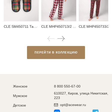
CLE SM450711 Тапки мужские
CLE MHP450713/2 Пижама мужская
CLE MHP450733/2
ПЕРЕЙТИ В КОЛЛЕКЦИЮ
Женское
8 800 550-67-00
610027, Киров, улица Никитская,
Мужское
223
opt@acewear.ru
Детское