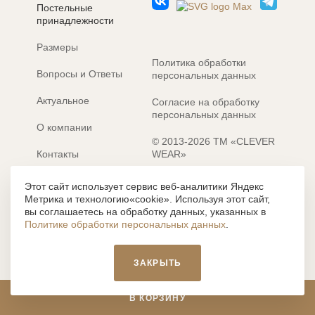
Постельные
принадлежности
Размеры
Политика обработки
Вопросы и Ответы
персональных данных
Актуальное
Согласие на обработку
персональных данных
О компании
© 2013-2026 ТМ «CLEVER
Контакты
WEAR»
Электронные каталоги
Разработка сайта: MACHAON
Этот сайт использует сервис веб-аналитики Яндекс
Метрика и технологию«cookie». Используя этот сайт,
Все содержание, представленное или отраженное на сайте
вы соглашаетесь на обработку данных, указанных в
https://clever-style.ru, включая, но не ограничиваясь, текстом,
Политике обработки персональных данных
.
графикой, фотографиями, иллюстрациями и т.д., являются
объектами авторского права, использование которых, без
письменного разрешения администрации и без активной
ЗАКРЫТЬ
гиперссылки, запрещается. Нарушение указанных условий
влечет наложение ответственности с действующим
законодательством РФ.
В КОРЗИНУ