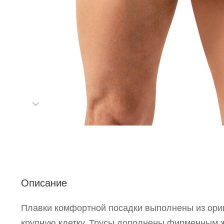
С
Р
Описание
п
Плавки комфортной посадки выполнены из ори
крупную клетку. Трусы дополнены фирменным 