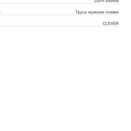
100% хлопок
:
Трусы мужские плавки
CLEVER
ок
ь
ть
на