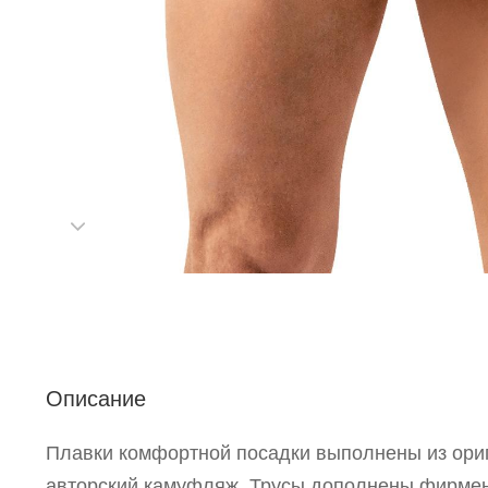
С
Описание
Р
п
Плавки комфортной посадки выполнены из ори
авторский камуфляж. Трусы дополнены фирме