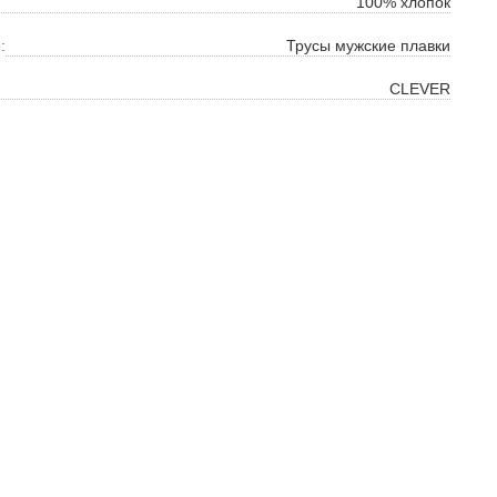
100% хлопок
:
Трусы мужские плавки
CLEVER
ок
ь
ть
на