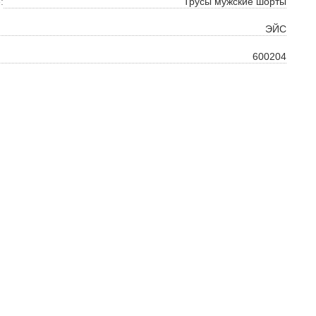
ть
:
Трусы мужские шорты
на
ЭЙС
600204