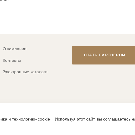
О компании
СТАТЬ ПАРТНЕРОМ
Контакты
Электронные каталоги
© 2013-2026 ТМ «CLEVER WEAR»
ика и технологию«cookie». Используя этот сайт, вы соглашаетесь 
ps://clever-style.ru, включая, но не ограничиваясь, текстом, граф