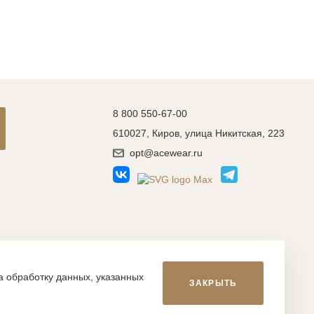
8 800 550-67-00
610027, Киров, улица Никитская, 223
opt@acewear.ru
Разработка сайта: MACHAON
на обработку данных, указанных
ЗАКРЫТЬ
икой, фотографиями, иллюстрациями и т.д., являются