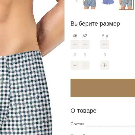
Выберите размер
46
52
Р-р
Войти в аккаунт
Введите код
О товаре
оздать новый спис
Восстановить парол
Введите свою электронную почту и пароль
Состав: