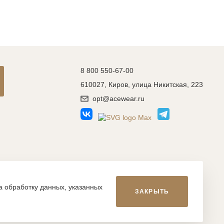
8 800 550-67-00
610027, Киров, улица Никитская, 223
opt@acewear.ru
Разработка сайта: MACHAON
на обработку данных, указанных
ЗАКРЫТЬ
икой, фотографиями, иллюстрациями и т.д., являются
, запрещается. Нарушение указанных условий влечет