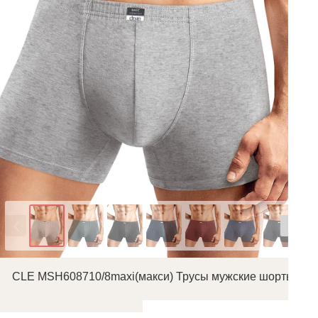
Цвет
CLE MSH608710/8maxi(макси) Трусы мужские шорты
 Трусы мужские боксеры