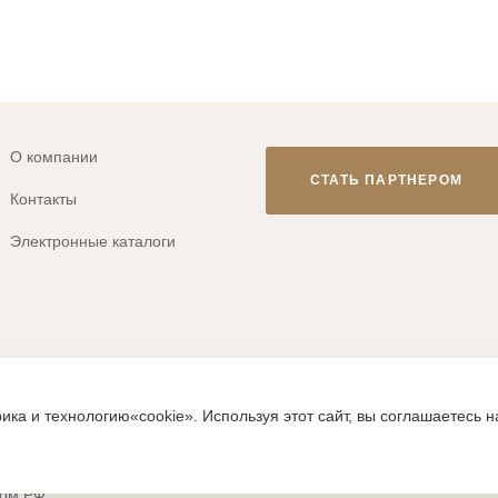
О компании
СТАТЬ ПАРТНЕРОМ
Контакты
Электронные каталоги
© 2013-2026 ТМ «CLEVER WEAR»
ика и технологию«cookie». Используя этот сайт, вы соглашаетесь 
ps://clever-style.ru, включая, но не ограничиваясь, текстом, граф
исьменного разрешения администрации и без активной гиперссылки
вом РФ.