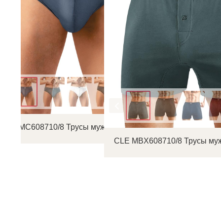
Цвет
Цвет
CLE MC608710/8 Трусы мужские плавки
CLE MBX608710/8 Трусы му