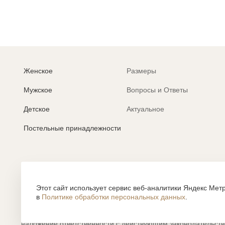
Женское
Размеры
Мужское
Вопросы и Ответы
Детское
Актуальное
Постельные принадлежности
Политика обработки персональных данных
Согласие на обработку персональных данных
Этот сайт использует сервис веб-аналитики Яндекс Метр
в
Политике обработки персональных данных
.
Все содержание, представленное или отраженное на сайте htt
объектами авторского права, использование которых, без п
наложение ответственности с действующим законодательст