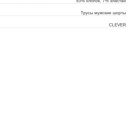
93% хлопок, 7% эластан
Трусы мужские шорты
CLEVER
ок
ь
ть