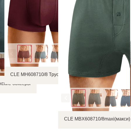
Цвет
CLE MH608710/8 Трусы мужские шорты
жские боксеры
Цвет
CLE MBX608710/8maxi(макси)