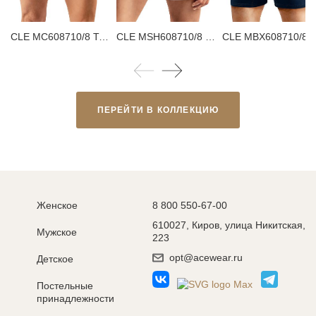
CLE MC608710/8 Трусы мужские плавки
CLE MSH608710/8 Трусы мужские шорты
CLE MBX608710/8 Трусы
ПЕРЕЙТИ В КОЛЛЕКЦИЮ
Женское
8 800 550-67-00
610027, Киров, улица Никитская,
Мужское
223
opt@acewear.ru
Детское
Постельные
принадлежности