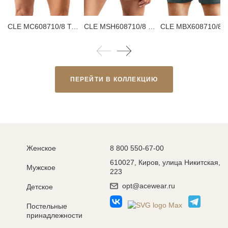
CLE MC608710/8 Трусы мужские плавки
CLE MSH608710/8 Трусы мужские шорты
CLE MBX608710/8 Трусы
ПЕРЕЙТИ В КОЛЛЕКЦИЮ
Женское
8 800 550-67-00
610027, Киров, улица Никитская,
Мужское
223
opt@acewear.ru
Детское
Постельные
принадлежности