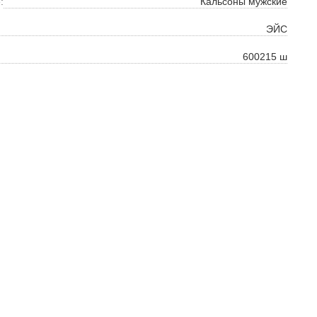
ть
:
Кальсоны мужские
на
ЭЙС
600215 ш