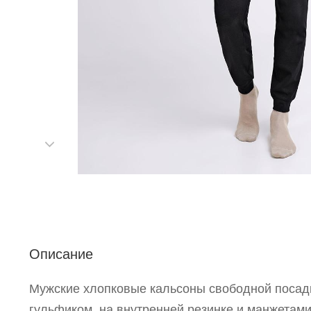
Р
п
Описание
Мужские хлопковые кальсоны свободной посад
гульфиком, на внутренней резинке и манжетами 