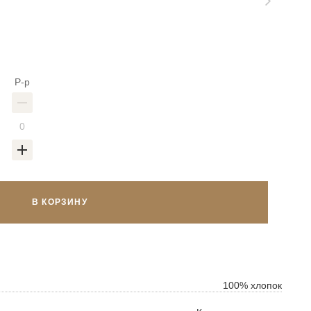
Р-р
В КОРЗИНУ
ок
ь
100% хлопок