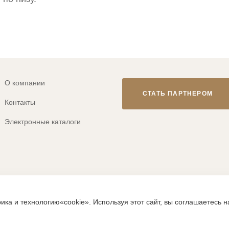
О компании
СТАТЬ ПАРТНЕРОМ
Контакты
Электронные каталоги
© 2013-2026 ТМ «CLEVER WEAR»
ика и технологию«cookie». Используя этот сайт, вы соглашаетесь 
ps://clever-style.ru, включая, но не ограничиваясь, текстом, граф