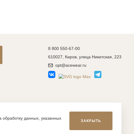
8 800 550-67-00
610027, Киров, улица Никитская, 223
opt@acewear.ru
Разработка сайта: MACHAON
на обработку данных, указанных
ЗАКРЫТЬ
икой, фотографиями, иллюстрациями и т.д., являются