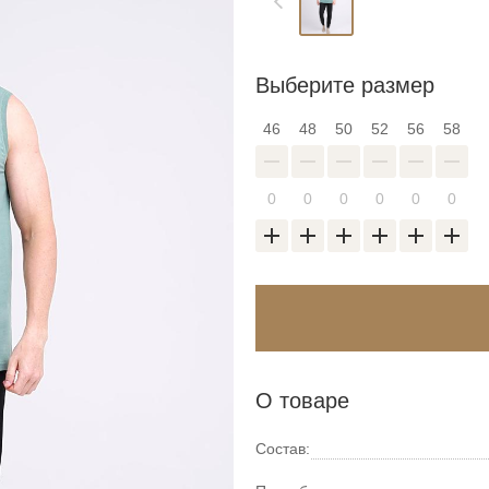
Выберите размер
46
48
50
52
56
58
Войти в аккаунт
Введите код
О товаре
оздать новый спис
Восстановить парол
Введите свою электронную почту и пароль
Состав: