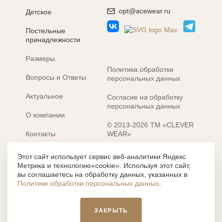
opt@acewear.ru
Детское
Постельные
принадлежности
Размеры
Политика обработки
Вопросы и Ответы
персональных данных
Актуальное
Согласие на обработку
персональных данных
О компании
© 2013-2026 ТМ «CLEVER
Контакты
WEAR»
Электронные каталоги
Разработка сайта: MACHAON
Этот сайт использует сервис веб-аналитики Яндекс
Метрика и технологию«cookie». Используя этот сайт,
Все содержание, представленное или отраженное на сайте
вы соглашаетесь на обработку данных, указанных в
https://clever-style.ru, включая, но не ограничиваясь, текстом,
Политике обработки персональных данных
.
графикой, фотографиями, иллюстрациями и т.д., являются
объектами авторского права, использование которых, без
письменного разрешения администрации и без активной
ЗАКРЫТЬ
гиперссылки, запрещается. Нарушение указанных условий