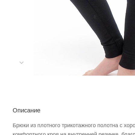
Описание
С
Брюки из плотного трикотажного полотна с хор
комфортного кроя на внутренней резинке, благ