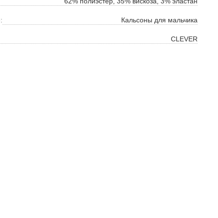
62% полиэстер, 35% вискоза, 3% эластан
:
Кальсоны для мальчика
CLEVER
ок
ь