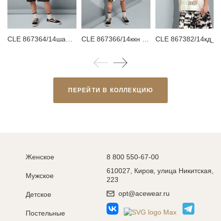
CLE 867364/14шаф Шорты детские для мальчика
CLE 867366/14ккн Шорты детские для мальчика
CLE 867382/14кд_п Футболка детская для м
ПЕРЕЙТИ В КОЛЛЕКЦИЮ
Женское
8 800 550-67-00
610027, Киров, улица Никитская,
Мужское
223
opt@acewear.ru
Детское
Постельные