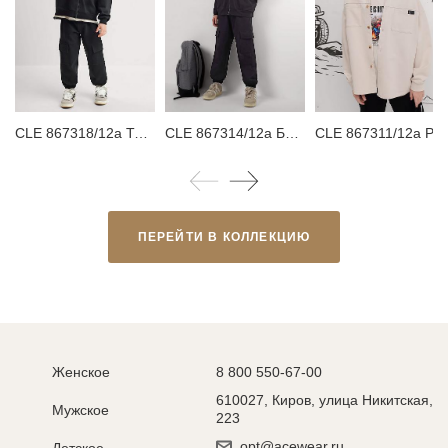
CLE 867318/12а Толстовка детская для мальчика
CLE 867314/12а Брюки детские для мальчика
CLE 867311/12а 
ПЕРЕЙТИ В КОЛЛЕКЦИЮ
Женское
8 800 550-67-00
610027, Киров, улица Никитская,
Мужское
223
opt@acewear.ru