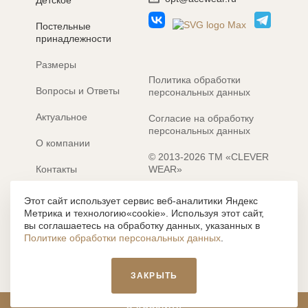
Детское
Постельные
принадлежности
Размеры
Политика обработки
Вопросы и Ответы
персональных данных
Актуальное
Согласие на обработку
персональных данных
О компании
© 2013-2026 ТМ «CLEVER
Контакты
WEAR»
Электронные каталоги
Разработка сайта: MACHAON
Этот сайт использует сервис веб-аналитики Яндекс
Метрика и технологию«cookie». Используя этот сайт,
Все содержание, представленное или отраженное на сайте
вы соглашаетесь на обработку данных, указанных в
https://clever-style.ru, включая, но не ограничиваясь, текстом,
Политике обработки персональных данных
.
графикой, фотографиями, иллюстрациями и т.д., являются
объектами авторского права, использование которых, без
письменного разрешения администрации и без активной
ЗАКРЫТЬ
гиперссылки, запрещается. Нарушение указанных условий
влечет наложение ответственности с действующим