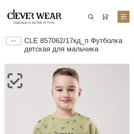
Создать новый список
Восстановить пароль
Войти в аккаунт
Введите код
Раздел находится в разработке, для того, чтобы
Корзина доступна только авторизованным
CLE 857062/17кд_п Футболка
пользователям. Пожалуйста зарегистрируйтесь на
узнать первым о запуске личного кабинета,
<<
оставьте
портале
заявку на партнерство.
Стать партнером
детская для мальчика
Введите свою почту — мы отправим на неё код
Введите свою электронную почту и пароль
Отправили его на почту
СОЗДАТЬ
ВОССТАНОВИТЬ ПАРОЛЬ
ОТПРАВИТЬ КОД
Письмо не пришло? Напишите нам на
opt@acewear.ru
ВОЙТИ В АККАУНТ