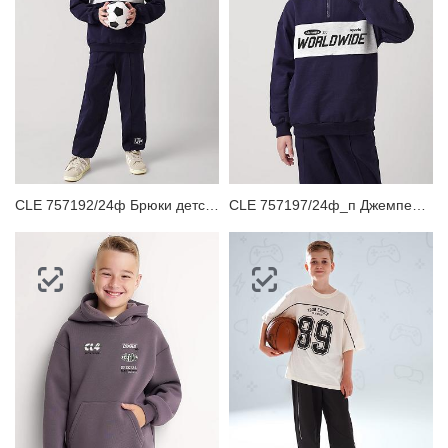
CLE 757192/24ф Брюки детские для мальчика
CLE 757197/24ф_п Джемпер детский для мальчика