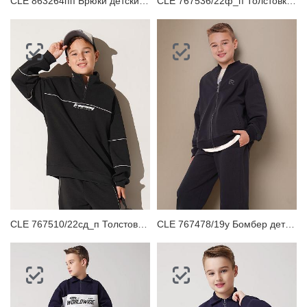
CLE 863264пп Брюки детские для мальчика
CLE 767536/22ф_п Толстовка детская для мальчика
CLE 767510/22сд_п Толстовка детская для мальчика
CLE 767478/19у Бомбер детский