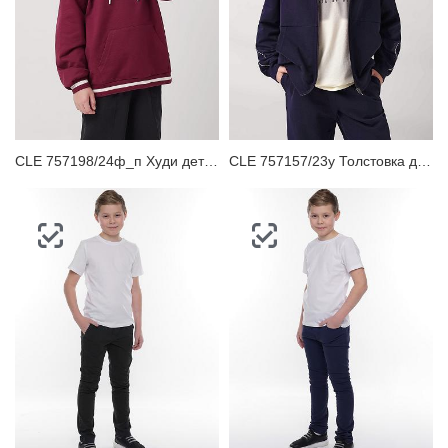
CLE 757198/24ф_п Худи детское
CLE 757157/23у Толстовка детская для мальчика