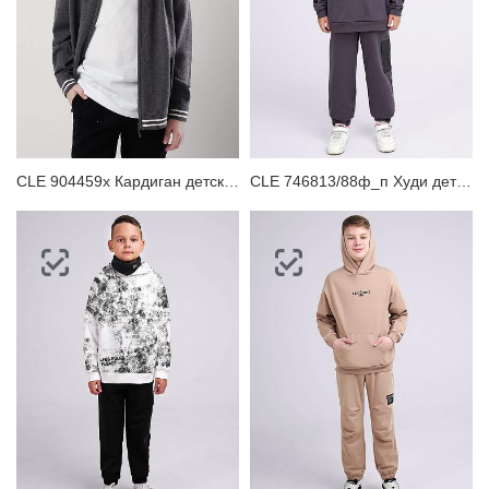
CLE 904459х Кардиган детский
CLE 746813/88ф_п Худи детское