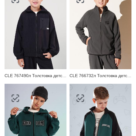
CLE 767490л Толстовка детская для мальчика
CLE 766732л Толстовка детская для мальчика