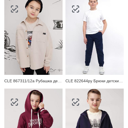
CLE 867311/12а Рубашка детская
CLE 822644ру Брюки детские для мальчика