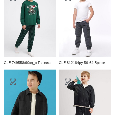
CLE 749558/90кд_п Пижама детская
CLE 812184ру 56-64 Брюки детские для мальчика