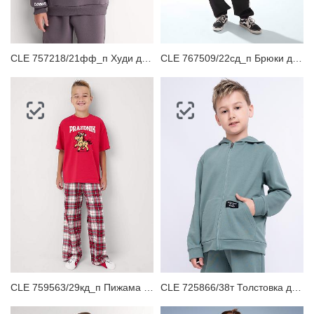
CLE 757218/21фф_п Худи детское
CLE 767509/22сд_п Брюки детские для мальчика
CLE 759563/29кд_п Пижама детская
CLE 725866/38т Толстовка детская для мальчика