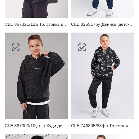
CLE 867321/12а Толстовка детская для мальчика
CLE 825517ру Джинсы детские для мальчика
CLE 867300/10ун_п Худи детское
CLE 746805/88фн Толстовка детская для мальчика