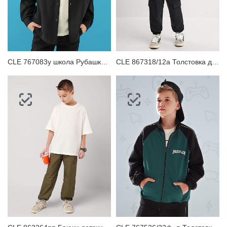
CLE 767083у школа Рубашка детская
CLE 867318/12а Толстовка детская для мальчика