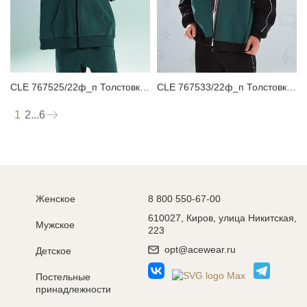
CLE 767525/22ф_п Толстовка детская для мальчика
CLE 767533/22ф_п Толстовка детская для мальчика
1
2
...
6
Женское
8 800 550-67-00
610027, Киров, улица Никитская,
Мужское
223
opt@acewear.ru
Детское
Постельные
принадлежности