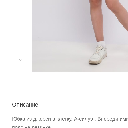
Р
п
Описание
Юбка из джерси в клетку. А-силуэт. Впереди им
пояс на резинке.