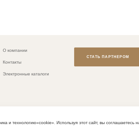
О компании
СТАТЬ ПАРТНЕРОМ
Контакты
Электронные каталоги
© 2013-2026 ТМ «CLEVER WEAR»
ика и технологию«cookie». Используя этот сайт, вы соглашаетесь 
ps://clever-style.ru, включая, но не ограничиваясь, текстом, граф