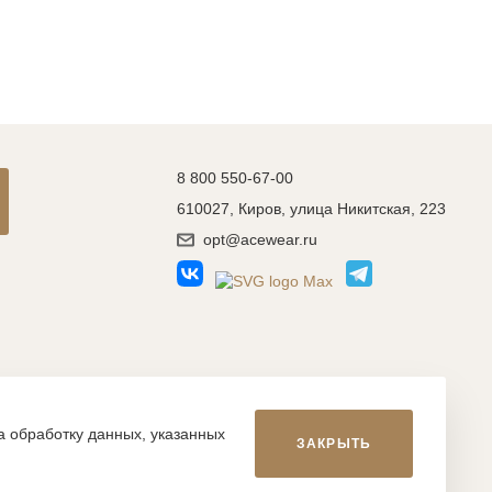
8 800 550-67-00
610027, Киров, улица Никитская, 223
opt@acewear.ru
Разработка сайта: MACHAON
на обработку данных, указанных
ЗАКРЫТЬ
икой, фотографиями, иллюстрациями и т.д., являются