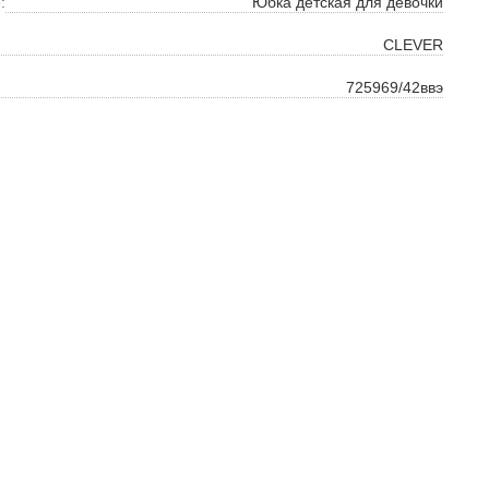
ть
:
Юбка детская для девочки
на
CLEVER
725969/42ввэ