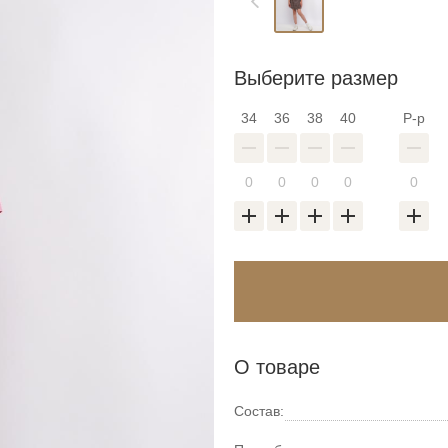
Выберите размер
34
36
38
40
Р-р
Войти в аккаунт
Введите код
О товаре
оздать новый спис
Восстановить парол
Введите свою электронную почту и пароль
Состав: