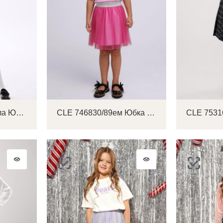
CLE 746646вэ школа Юбка детская для девочки
CLE 746830/89ем Юбка детская для девочки