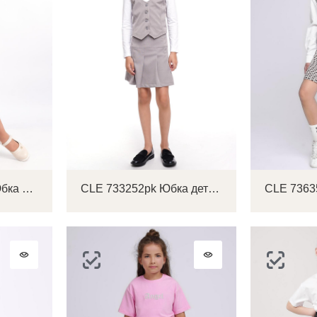
CLE 726017/45кд Юбка детская для девочки
CLE 733252pk Юбка детская для девочки