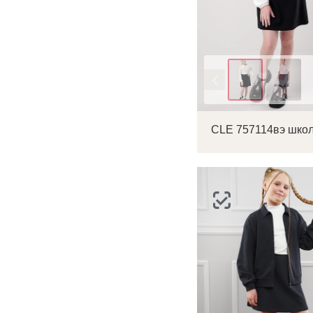
Цвет
С
Р