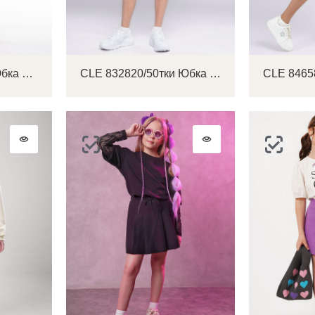
CLE 794391/49тп Юбка детская для девочки
CLE 832820/50тки Юбка детская для девочки