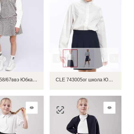
Цвет
CLE 736358/67ввэ Юбка детская для девочки
CLE 743005ог школа Юбка детская для девочки