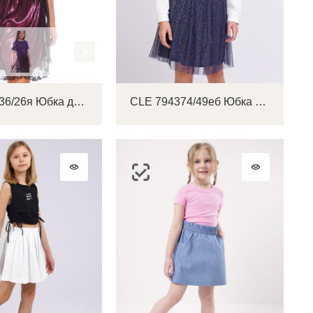
на
CLE 783836/26я Юбка детская для девочки
CLE 794374/49еб Юбка детская для девочки