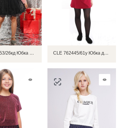
CLE 757253/26кд Юбка детская для девочки
CLE 762445/61у Юбка детская для девочки
ок
ь
ть