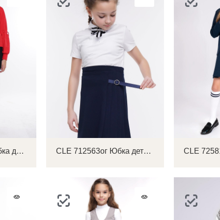
CLE 704819/73д Юбка детская для девочки
CLE 712563ог Юбка детская для девочки