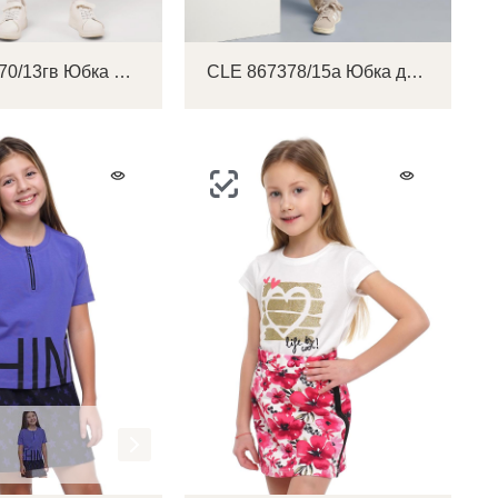
CLE 863270/13гв Юбка детская для девочки
CLE 867378/15а Юбка детская для девочки