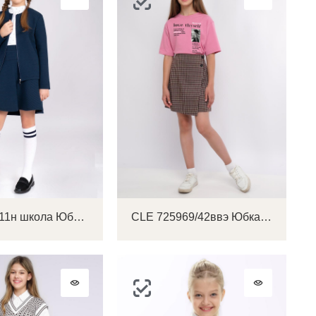
CLE 725811н школа Юбка детская для девочки
CLE 725969/42ввэ Юбка детская для девочки