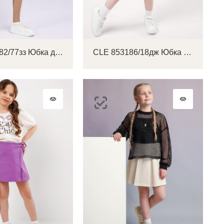
CLE 846582/77зз Юбка детская для девочки
CLE 853186/18дж Юбка детская для девочки