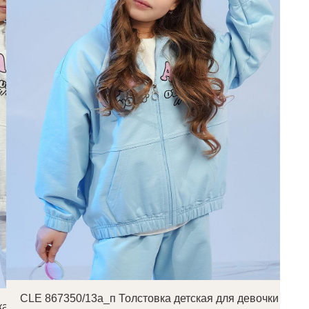
CLE 867350/13а_п Толстовка детская для девочки
а детская для девочки