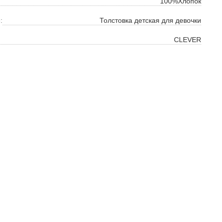
100%Хлопок
:
Толстовка детская для девочки
CLEVER
ок
ь