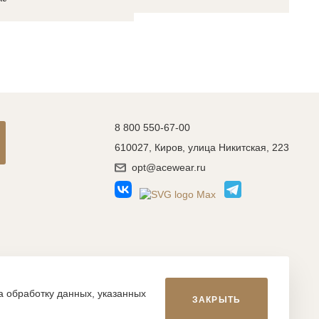
8 800 550-67-00
610027, Киров, улица Никитская, 223
opt@acewear.ru
Разработка сайта: MACHAON
на обработку данных, указанных
ЗАКРЫТЬ
икой, фотографиями, иллюстрациями и т.д., являются