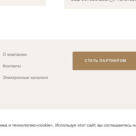
О компании
СТАТЬ ПАРТНЕРОМ
Контакты
Электронные каталоги
© 2013-2026 ТМ «CLEVER WEAR»
ика и технологию«cookie». Используя этот сайт, вы соглашаетесь 
ps://clever-style.ru, включая, но не ограничиваясь, текстом, граф