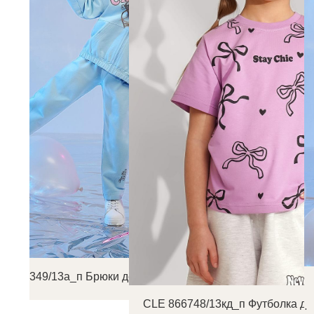
E 867349/13а_п Брюки детские для девочки
CLE 866748/13кд_п Футболка де