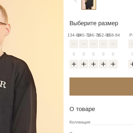
Выберите размер
134-68
140-72
146-76
152-80
158-84
Р
О товаре
Коллекция: