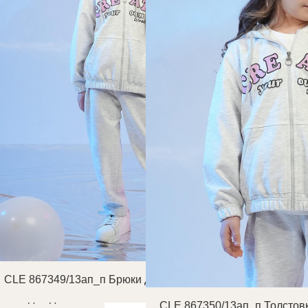
CLE 867349/13ап_п Брюки детские для девочки
тская для девочки
CLE 867350/13ап_п Толстовк