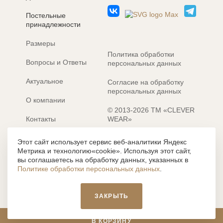
Постельные
принадлежности
Размеры
Политика обработки
Вопросы и Ответы
персональных данных
Актуальное
Согласие на обработку
персональных данных
О компании
© 2013-2026 ТМ «CLEVER
Контакты
WEAR»
Электронные каталоги
Разработка сайта: MACHAON
Этот сайт использует сервис веб-аналитики Яндекс
Метрика и технологию«cookie». Используя этот сайт,
Все содержание, представленное или отраженное на сайте
вы соглашаетесь на обработку данных, указанных в
https://clever-style.ru, включая, но не ограничиваясь, текстом,
Политике обработки персональных данных
.
графикой, фотографиями, иллюстрациями и т.д., являются
объектами авторского права, использование которых, без
письменного разрешения администрации и без активной
ЗАКРЫТЬ
гиперссылки, запрещается. Нарушение указанных условий
влечет наложение ответственности с действующим
законодательством РФ.
В КОРЗИНУ