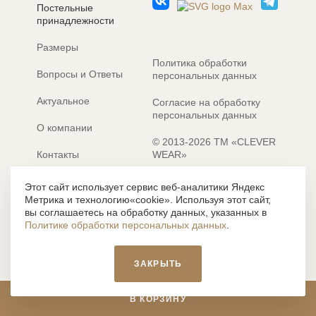
Постельные
принадлежности
Размеры
Политика обработки
Вопросы и Ответы
персональных данных
Актуальное
Согласие на обработку
персональных данных
О компании
© 2013-2026 ТМ «CLEVER
Контакты
WEAR»
Электронные каталоги
Разработка сайта: MACHAON
Этот сайт использует сервис веб-аналитики Яндекс
Метрика и технологию«cookie». Используя этот сайт,
Все содержание, представленное или отраженное на сайте
вы соглашаетесь на обработку данных, указанных в
https://clever-style.ru, включая, но не ограничиваясь, текстом,
Политике обработки персональных данных
.
графикой, фотографиями, иллюстрациями и т.д., являются
объектами авторского права, использование которых, без
письменного разрешения администрации и без активной
ЗАКРЫТЬ
гиперссылки, запрещается. Нарушение указанных условий
влечет наложение ответственности с действующим
законодательством РФ.
В КОРЗИНУ