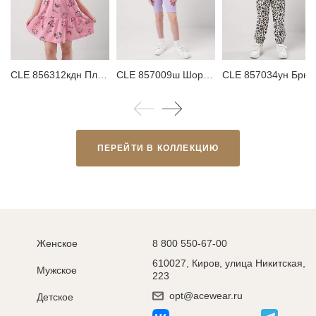
CLE 856312кдн Платье детское
CLE 857009ш Шорты детские для девочки
CLE 857034ун Брюки 
ПЕРЕЙТИ В КОЛЛЕКЦИЮ
Женское
8 800 550-67-00
610027, Киров, улица Никитская,
Мужское
223
opt@acewear.ru
Детское